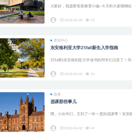
大家好，我是斯笔客教育小编~今天和大家聊聊在
2026-04-24
52
资讯中心
东安格利亚大学25fall新生入学指南
25fall到东安格利亚大学读书的同学们注意了！
2026-04-03
33
选课
选课那些事儿
嘿，小伙伴们，又到了一年一度的选课季！东安格
2026-04-02
49