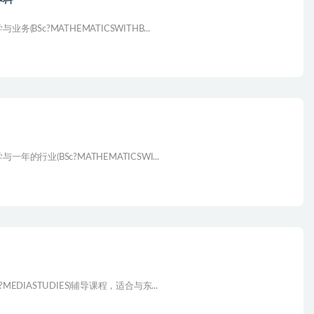
c?MATHEMATICSWITHB...
业(BSc?MATHEMATICSWI...
IASTUDIES)辅导课程，适合与东...