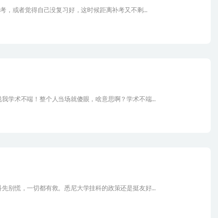
考，或者觉得自己没复习好，这时候距离补考又不剩...
我学术不端！整个人当场就傻眼，啥意思啊？学术不端...
先别慌，一切都有救。悉尼大学挂科的政策还是挺友好...