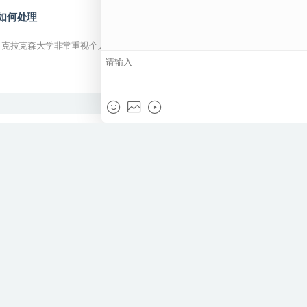
端如何处理
，克拉克森大学非常重视个人诚信，
处理
之一，西东大学坚信学术诚信是所有
1/10533
1
2
3
4
5
6
下一页