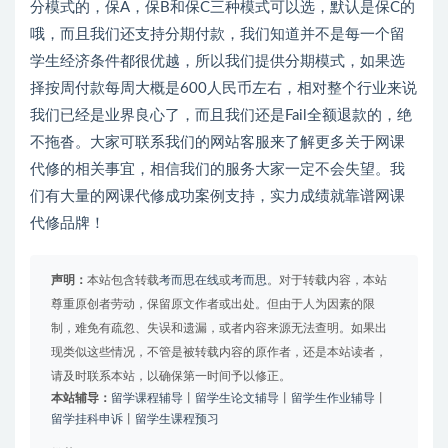
分模式的，保A，保B和保C三种模式可以选，默认是保C的
哦，而且我们还支持分期付款，我们知道并不是每一个留
学生经济条件都很优越，所以我们提供分期模式，如果选
择按周付款每周大概是600人民币左右，相对整个行业来说
我们已经是业界良心了，而且我们还是Fail全额退款的，绝
不拖沓。大家可联系我们的网站客服来了解更多关于网课
代修的相关事宜，相信我们的服务大家一定不会失望。我
们有大量的网课代修成功案例支持，实力成绩就靠谱网课
代修品牌！
声明：
本站包含转载
考而思在线
或
考而思
。对于转载内容，本站
尊重原创者劳动，保留原文作者或出处。但由于人为因素的限
制，难免有疏忽、失误和遗漏，或者内容来源无法查明。如果出
现类似这些情况，不管是被转载内容的原作者，还是本站读者，
请及时联系本站，以确保第一时间予以修正。
本站辅导：
留学课程辅导
丨
留学生论文辅导
丨
留学生作业辅导
丨
留学挂科申诉
丨
留学生课程预习