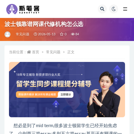
全部
波士顿靠谱网课代修机构怎么选
常见问题
2026-05-13
0
84
当前位置：
首页
常见问题
正文
想必是到了mid term,很多波士顿留学生已经开始焦虑
了，少则两三篇essay,多则五六篇essay,甚至还有网课的一