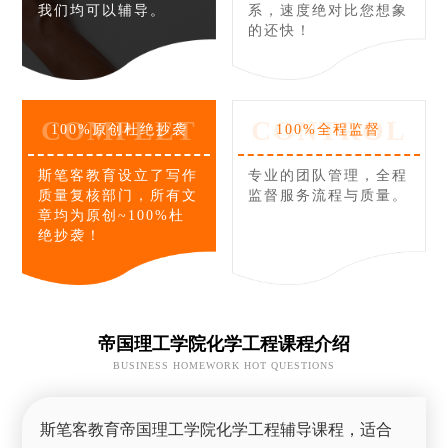
我们均可以辅导。
系，速度绝对比您想象
的还快！
COMPLET
CONTROL
100%原创杜绝抄袭
100%全程监督
斯笔客教育设立了写作
专业的团队管理，全程
质量复核部门，所有文
监督服务流程与质量。
章均为原创~100%杜
绝抄袭！
帝国理工学院化学工程课程介绍
BUSINESS HOMEWORK HOT QUESTIONS
斯笔客教育帝国理工学院化学工程辅导课程，适合