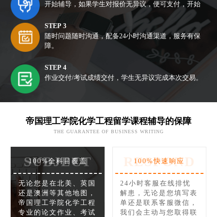
开始辅导，如果学生对报价无异议，便可支付，开始
STEP 3
随时问题随时沟通，配备24小时沟通渠道，服务有保
障。
STEP 4
作业交付/考试成绩交付，学生无异议完成本次交易。
帝国理工学院化学工程留学课程辅导的保障
THE GUARANTEE OF BUSINESS WRITING
SUBJECT
RESPOND
100%全科目覆盖
100%快速响应
无论您是在北美、英国
24小时客服在线排忧
还是澳洲等其他地图，
解患，无论是您填写表
帝国理工学院化学工程
单还是联系客服微信，
专业的论文作业、考试
我们会主动与您取得联