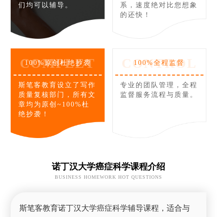
们均可以辅导。
系，速度绝对比您想象
的还快！
COMPLET
CONTROL
100%原创杜绝抄袭
100%全程监督
斯笔客教育设立了写作
专业的团队管理，全程
质量复核部门，所有文
监督服务流程与质量。
章均为原创~100%杜
绝抄袭！
诺丁汉大学癌症科学课程介绍
BUSINESS HOMEWORK HOT QUESTIONS
斯笔客教育诺丁汉大学癌症科学辅导课程，适合与