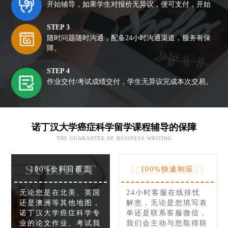
开始辅导，如果学生对报价无异议，便可支付，开始
STEP 3
随时问题随时沟通，配备24小时沟通渠道，服务有保
障。
STEP 4
作业交付/考试成绩交付，学生无异议完成本次交易。
诺丁汉大学癌症科学留学课程辅导的保障
THE GUARANTEE OF BUSINESS WRITING
SUBJECT
RESPOND
100%全科目覆盖
100%快速响应
无论您是在北美、英国
24小时客服在线排忧
还是澳洲等其他地图，
解患，无论是您填写表
诺丁汉大学癌症科学专
单还是联系客服微信，
业的论文作业、考试我
我们会主动与您取得联