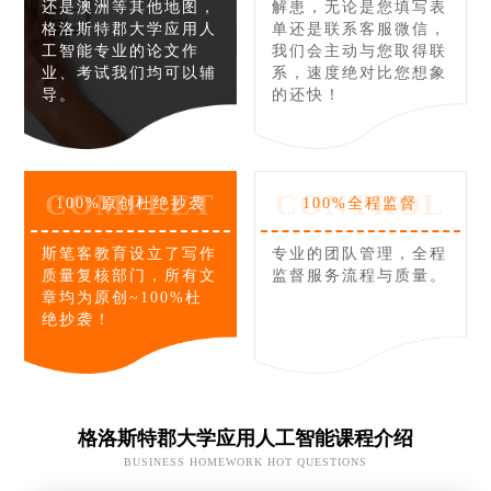
还是澳洲等其他地图，
解患，无论是您填写表
格洛斯特郡大学应用人
单还是联系客服微信，
工智能专业的论文作
我们会主动与您取得联
业、考试我们均可以辅
系，速度绝对比您想象
导。
的还快！
COMPLET
CONTROL
100%原创杜绝抄袭
100%全程监督
斯笔客教育设立了写作
专业的团队管理，全程
质量复核部门，所有文
监督服务流程与质量。
章均为原创~100%杜
绝抄袭！
格洛斯特郡大学应用人工智能课程介绍
BUSINESS HOMEWORK HOT QUESTIONS