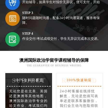
开始辅导，如果学生对报价无异议，便可支付，开始
STEP 3
随时问题随时沟通，配备24小时沟通渠道，服务有保
障。
STEP 4
作业交付/考试成绩交付，学生无异议完成本次交易。
澳洲国际政治学留学课程辅导的保障
THE GUARANTEE OF BUSINESS WRITING
SUBJECT
RESPOND
100%全科目覆盖
100%快速响应
无论您是在北美、英国
24小时客服在线排忧
还是澳洲等其他地图，
解患，无论是您填写表
澳洲国际政治学专业的
单还是联系客服微信，
论文作业、考试我们均
我们会主动与您取得联