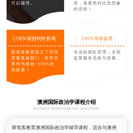
可以辅导。
系，速度绝对比您想象
的还快！
COMPLET
CONTROL
100%原创杜绝抄袭
100%全程监督
斯笔客教育设立了写作
专业的团队管理，全程
质量复核部门，所有文
监督服务流程与质量。
章均为原创~100%杜
绝抄袭！
澳洲国际政治学课程介绍
BUSINESS HOMEWORK HOT QUESTIONS
斯笔客教育澳洲国际政治学辅导课程，适合与澳洲