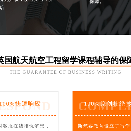
保障。
始
英国航天航空工程留学课程辅导的保
THE GUARANTEE OF BUSINESS WRITING
ESPOND
COMPL
100%快速响应
100%原创杜绝
小时客服在线排忧解患，
斯笔客教育设立了写作