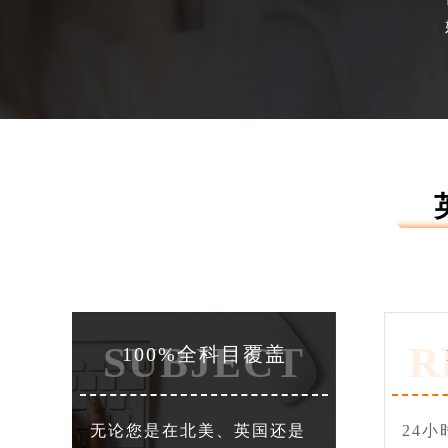
SUBJECT
R
100%全科目覆盖
无论您是在北美、英国还是
24