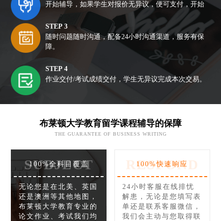
开始辅导，如果学生对报价无异议，便可支付，开始
STEP 3
随时问题随时沟通，配备24小时沟通渠道，服务有保
障。
STEP 4
作业交付/考试成绩交付，学生无异议完成本次交易。
布莱顿大学教育留学课程辅导的保障
THE GUARANTEE OF BUSINESS WRITING
SUBJECT
RESPOND
100%全科目覆盖
100%快速响应
无论您是在北美、英国
24小时客服在线排忧
还是澳洲等其他地图，
解患，无论是您填写表
布莱顿大学教育专业的
单还是联系客服微信，
论文作业、考试我们均
我们会主动与您取得联