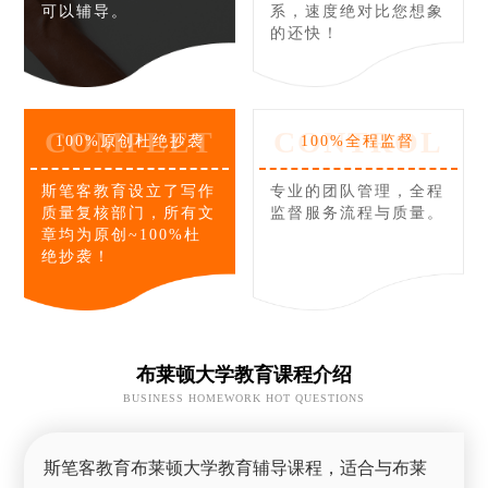
可以辅导。
系，速度绝对比您想象
的还快！
COMPLET
CONTROL
100%原创杜绝抄袭
100%全程监督
斯笔客教育设立了写作
专业的团队管理，全程
质量复核部门，所有文
监督服务流程与质量。
章均为原创~100%杜
绝抄袭！
布莱顿大学教育课程介绍
BUSINESS HOMEWORK HOT QUESTIONS
斯笔客教育布莱顿大学教育辅导课程，适合与布莱