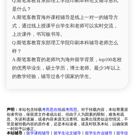
Q:斯笔客教育东部理工学院印刷本科论文辅导形式
是什么？
A:斯笔客教育海外课程辅导是线上一对一的辅导方
式，通过线上授课平台学生和老师可以实时交流，
上次课件，书写板书等。
Q:斯笔客教育东部理工学院印刷本科辅导老师怎么
样？
A:斯笔客教育的老师均为海外留学背景，top100名校
的优秀毕业生，硕士学历，博士老师。最少3年以上
的教学经验，辅导过各个国家的学生。
声明：
本站包含转载
考而思在线
或
考而思
。对于转载内容，本站尊重原
创者劳动，保留原文作者或出处。但由于人为因素的限制，难免有疏
忽、失误和遗漏，或者内容来源无法查明。如果出现类似这些情况，不
管是被转载内容的原作者，还是本站读者，请及时联系本站，以确保第
一时间予以修正。
本站辅导：
留学课程辅导
丨
留学生论文辅导
丨
留学生作业辅导
丨
留学挂