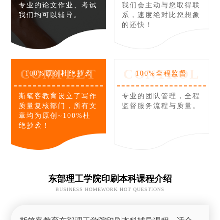
专业的论文作业、考试
我们会主动与您取得联
我们均可以辅导。
系，速度绝对比您想象
的还快！
COMPLET
CONTROL
100%原创杜绝抄袭
100%全程监督
斯笔客教育设立了写作
专业的团队管理，全程
质量复核部门，所有文
监督服务流程与质量。
章均为原创~100%杜
绝抄袭！
东部理工学院印刷本科课程介绍
BUSINESS HOMEWORK HOT QUESTIONS