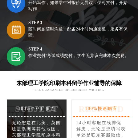
开始写作，如果学生对报价无异议，便可支付，开始
写作
STEP 3
随时问题随时沟通，配备24小时沟通渠道，服务有保
障。
STEP 4
作业交付/考试成绩交付，学生无异议完成本次交易。
东部理工学院印刷本科留学作业辅导的保障
THE GUARANTEE OF BUSINESS WRITING
SUBJECT
RESPOND
100%全科目覆盖
100%快速响应
无论您是在北美、英国
24小时客服在线排忧
还是澳洲等其他地图，
解患，无论是您填写表
东部理工学院印刷本科
单还是联系客服微信，