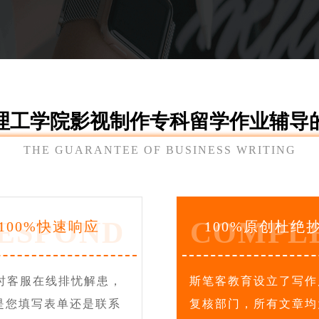
理工学院影视制作专科留学作业辅导
THE GUARANTEE OF BUSINESS WRITING
ESPOND
COMPL
100%快速响应
100%原创杜绝
小时客服在线排忧解患，
斯笔客教育设立了写作
是您填写表单还是联系
复核部门，所有文章均