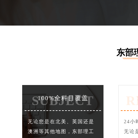
东部
SUBJECT
R
100%全科目覆盖
无论您是在北美、英国还是
24
澳洲等其他地图，东部理工
无论